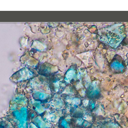
işahbet
jojobet
jojobet
casino siteleri
galabet.gold
Galabet
Herabe