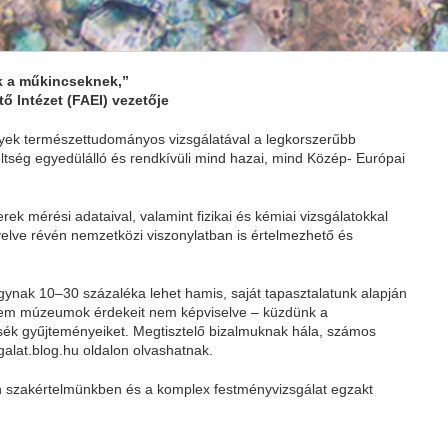
k a műkincseknek,”
ő Intézet (FAEI) vezetője
ények természettudományos vizsgálatával a legkorszerűbb
ltség egyedülálló és rendkívüli mind hazai, mind Közép- Európai
ek mérési adataival, valamint fizikai és kémiai vizsgálatokkal
lve révén nemzetközi viszonylatban is értelmezhető és
gynak 10–30 százaléka lehet hamis, saját tapasztalatunk alapján
 sem múzeumok érdekeit nem képviselve – küzdünk a
sék gyűjteményeiket. Megtisztelő bizalmuknak hála, számos
galat.blog.hu oldalon olvashatnak.
on szakértelmünkben és a komplex festményvizsgálat egzakt