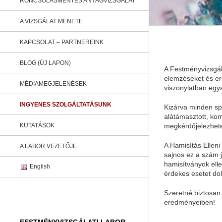
RONCSOLÁSMENTES ANYAGVIZSGÁLAT
A VIZSGÁLAT MENETE
KAPCSOLAT – PARTNEREINK
BLOG (ÚJ LAPON)
A Festményvizsgál
elemzéseket és er
MÉDIAMEGJELENÉSEK
viszonylatban egy
INGYENES SZOLGÁLTATÁSUNK
Kizárva minden spe
alátámasztott, ko
KUTATÁSOK
megkérdőjelezhete
A Hamisítás Elleni
A LABOR VEZETŐJE
sajnos ez a szám 
hamisítványok ell
English
érdekes esetet dol
Szeretné biztosan
eredményeiben!