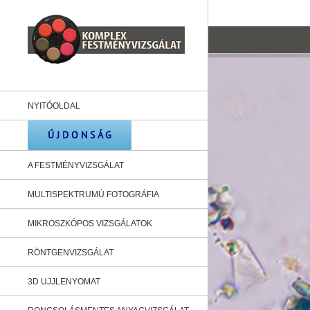
Kihagyás
abet resmi
Hitbet
jojobet
superbetin giriş
mersin escort
royalbet
Pad
NYITÓOLDAL
Ú J D O N S Á G
A FESTMÉNYVIZSGÁLAT
MULTISPEKTRUMÚ FOTOGRÁFIA
MIKROSZKÓPOS VIZSGÁLATOK
RÖNTGENVIZSGÁLAT
3D UJJLENYOMAT