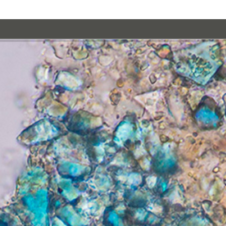
işahbet
jojobet
jojobet
casino siteleri
galabet.gold
Galabet
Herabe