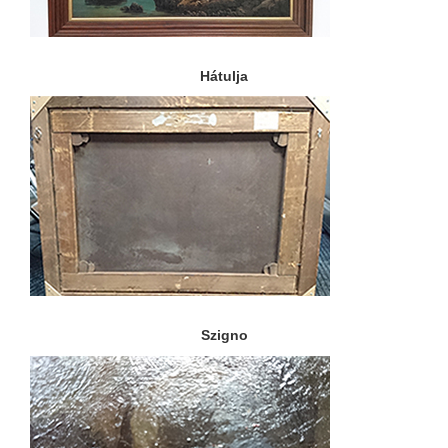
Hátulja
Szigno