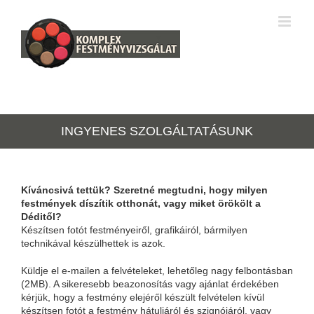
Kihagyás
sulabet resmi
Hitbet
jojobet
superbetin giriş
mersin escort
royalbet
INGYENES SZOLGÁLTATÁSUNK
Kíváncsivá tettük? Szeretné megtudni, hogy milyen
festmények díszítik otthonát, vagy miket örökölt a
Déditől?
Készítsen fotót festményeiről, grafikáiról, bármilyen
technikával készülhettek is azok.
Küldje el e-mailen a felvételeket, lehetőleg nagy felbontásban
(2MB). A sikeresebb beazonosítás vagy ajánlat érdekében
kérjük, hogy a festmény elejéről készült felvételen kívül
készítsen fotót a festmény hátuljáról és szignójáról, vagy