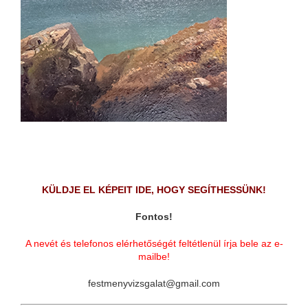
KÜLDJE EL KÉPEIT IDE, HOGY SEGÍTHESSÜNK!
Fontos!
A nevét és telefonos elérhetőségét feltétlenül írja bele az e-
mailbe!
festmenyvizsgalat@gmail.com