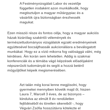
A Festményvizsgálati Labor és vezetője
független irodaként azon munkálkodik, hogy
megtisztuljon a magyar műtárgypiac és a
vásárlók újra biztonságban érezhessék
magukat.
Ezen misszió része és fontos célja, hogy a magyar aukciós
házak kizárólag szakértői vélemények és
természettudományos vizsgálatok egzakt eredményeinek
együttesével bocsájthassák aukcionálásra a beválogatott
munkákat. Hogy ez a vízió mikorra fog valósággá válni, még
kérdéses. Ám korán sem lehetetlen. Addig is szakmai
konferenciák és a témába vágó képzések előadójaként
népszerűsíti tudományát és segíti a hozzá betérő
műgyűjtőket képeik megismerésében.
Azt talán még korai lenne megjósolni, hogy
gyermekei mennyiben követik majd őt, hiszen
Laura 7, Marcell 3 éves, de az bizonyos –
kiindulva az elmúlt 8 év rendületlen
fejlődéséből és töretlen sikereiből -, hogy
Végvári Zsófia hosszútávra kötelezte el