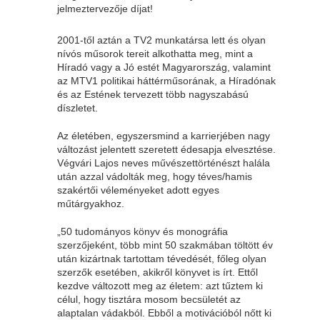
jelmeztervezője díjat!
2001-től aztán a TV2 munkatársa lett és olyan
nívós műsorok tereit alkothatta meg, mint a
Híradó vagy a Jó estét Magyarország, valamint
az MTV1 politikai háttérműsorának, a Híradónak
és az Estének tervezett több nagyszabású
díszletet.
Az életében, egyszersmind a karrierjében nagy
változást jelentett szeretett édesapja elvesztése.
Végvári Lajos neves művészettörténészt halála
után azzal vádolták meg, hogy téves/hamis
szakértői véleményeket adott egyes
műtárgyakhoz.
„50 tudományos könyv és monográfia
szerzőjeként, több mint 50 szakmában töltött év
után kizártnak tartottam tévedését, főleg olyan
szerzők esetében, akikről könyvet is írt. Ettől
kezdve változott meg az életem: azt tűztem ki
célul, hogy tisztára mosom becsületét az
alaptalan vádakból. Ebből a motivációból nőtt ki