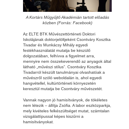
A Kortárs Műgyűjtő Akadémián tartott előadás
közben (Forrás: Facebook)
Az ELTE BTK Művészettörténeti Doktori
Iskolájának doktorjelöltjeként Csontváry Kosztka
Tivadar és Munkácsy Mihály egyedi
festékhasználatát mutatja be készülő
dolgozatában, felhívva a figyelmet arra,
mennyire nem összekeverendő az anyagok által
látható „művészi stílus”. Csontváry Kosztka
Tivadarról készült tanulmányai olvashatóak a
művészről szóló weboldalán is, ahol egyedi
hangvétellel, kultúrtörténeti környezetén
keresztül mutatja be Csontváry művészetét.
Vannak nagyon jó hamisítványok, de tökéletes
nem létezik – állítja Zsófia. A labor eszközparkja,
mely kivételes felkészültséget mutat, számtalan
vizsgálattípussal képes kiszűrni a
hamisítványokat.