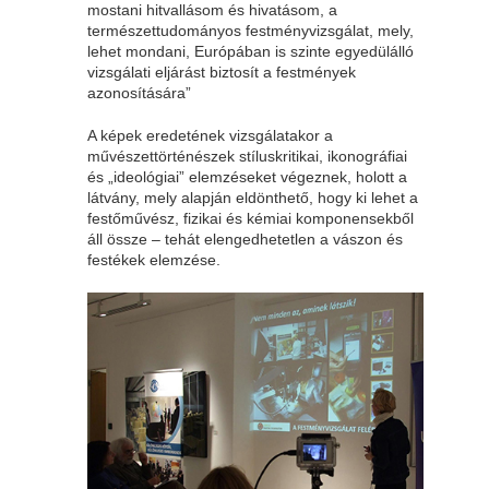
mostani hitvallásom és hivatásom, a
természettudományos festményvizsgálat, mely,
lehet mondani, Európában is szinte egyedülálló
vizsgálati eljárást biztosít a festmények
azonosítására”
A képek eredetének vizsgálatakor a
művészettörténészek stíluskritikai, ikonográfiai
és „ideológiai” elemzéseket végeznek, holott a
látvány, mely alapján eldönthető, hogy ki lehet a
festőművész, fizikai és kémiai komponensekből
áll össze – tehát elengedhetetlen a vászon és
festékek elemzése.