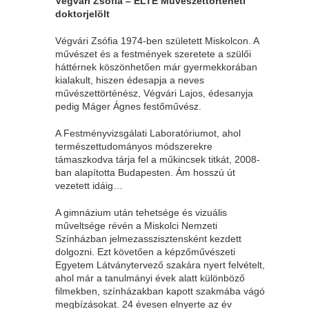
Végvári Zsófia – ELTE Művészettörténeti
doktorjelölt
Végvári Zsófia 1974-ben született Miskolcon. A
művészet és a festmények szeretete a szülői
háttérnek köszönhetően már gyermekkorában
kialakult, hiszen édesapja a neves
művészettörténész, Végvári Lajos, édesanyja
pedig Máger Ágnes festőművész.
A Festményvizsgálati Laboratóriumot, ahol
természettudományos módszerekre
támaszkodva tárja fel a műkincsek titkát, 2008-
ban alapította Budapesten. Ám hosszú út
vezetett idáig…
A gimnázium után tehetsége és vizuális
műveltsége révén a Miskolci Nemzeti
Színházban jelmezasszisztensként kezdett
dolgozni. Ezt követően a képzőművészeti
Egyetem Látványtervező szakára nyert felvételt,
ahol már a tanulmányi évek alatt különböző
filmekben, színházakban kapott szakmába vágó
megbízásokat. 24 évesen elnyerte az év