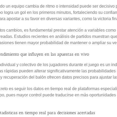
o un equipo cambia de ritmo o intensidad puede ser decisivo pa
 logra un gol en los primeros minutos, fortaleciendo su confian
ra apostar a su favor en diversas variantes, como la victoria fi
tos cambios, es fundamental prestar atención a variables como 
readas. Estudios recientes en análisis de partidos muestran q
siones tienen mayor probabilidad de mantener o ampliar su ve
endimiento que influyen en las apuestas en vivo
ndividual y colectivo de los jugadores durante el juego es un ind
tas rápidas pueden alterar significativamente las probabilidades
 recuperación del balón ofrecen datos precisos para ajustar la
eto es seguir los datos en tiempo real de plataformas especial
po, pues mayor control puede traducirse en más oportunidades d
stadísticas en tiempo real para decisiones acertadas