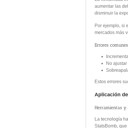
aumentar las de
disminuir la exp
Por ejemplo, si 
mercados más vo
Errores comunes
Incrementa
No ajustar
Sobreapala
Estos errores su
Aplicación de
Herramientas y 
La tecnología h
StatsBomb, que o