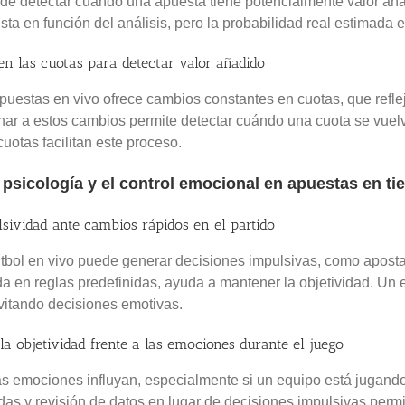
de detectar cuándo una apuesta tiene potencialmente valor añad
ta en función del análisis, pero la probabilidad real estimada e
en las cuotas para detectar valor añadido
uestas en vivo ofrece cambios constantes en cuotas, que reflej
onar a estos cambios permite detectar cuándo una cuota se vue
uotas facilitan este proceso.
a psicología y el control emocional en apuestas en ti
sividad ante cambios rápidos en el partido
útbol en vivo puede generar decisiones impulsivas, como apostar
da en reglas predefinidas, ayuda a mantener la objetividad. Un 
evitando decisiones emotivas.
 objetividad frente a las emociones durante el juego
s emociones influyan, especialmente si un equipo está jugando
as y revisión de datos en lugar de decisiones impulsivas perm