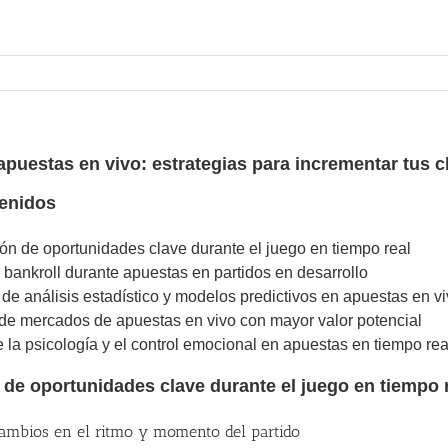
rbetin giriş
mersin escort
royalbet
Padişahbet
jojobet
jojobet
casino
puestas en vivo: estrategias para incrementar tus c
tenidos
ción de oportunidades clave durante el juego en tiempo real
 bankroll durante apuestas en partidos en desarrollo
 de análisis estadístico y modelos predictivos en apuestas en v
de mercados de apuestas en vivo con mayor valor potencial
e la psicología y el control emocional en apuestas en tiempo rea
n de oportunidades clave durante el juego en tiempo 
ambios en el ritmo y momento del partido