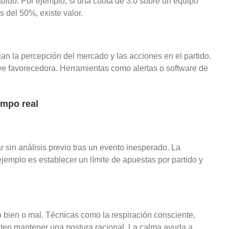
ido. Por ejemplo, si una cuota de 3.0 sobre un equipo
s del 50%, existe valor.
an la percepción del mercado y las acciones en el partido.
lve favorecedora. Herramientas como alertas o software de
empo real
 sin análisis previo tras un evento inesperado. La
ejemplo es establecer un límite de apuestas por partido y
 bien o mal. Técnicas como la respiración consciente,
iten mantener una postura racional. La calma ayuda a