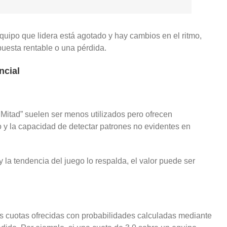
equipo que lidera está agotado y hay cambios en el ritmo,
puesta rentable o una pérdida.
ncial
itad” suelen ser menos utilizados pero ofrecen
 y la capacidad de detectar patrones no evidentes en
y la tendencia del juego lo respalda, el valor puede ser
s cuotas ofrecidas con probabilidades calculadas mediante