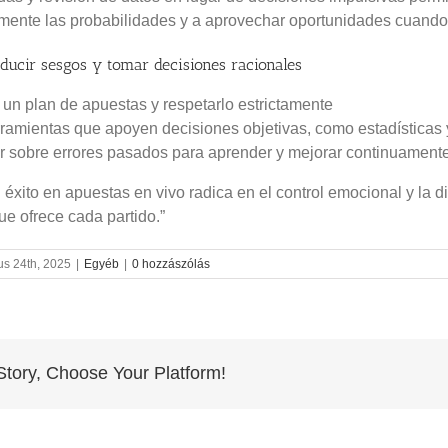
amente las probabilidades y a aprovechar oportunidades cuando
ducir sesgos y tomar decisiones racionales
 un plan de apuestas y respetarlo estrictamente
erramientas que apoyen decisiones objetivas, como estadísticas
r sobre errores pasados para aprender y mejorar continuament
l éxito en apuestas en vivo radica en el control emocional y la 
ue ofrece cada partido.”
us 24th, 2025
|
Egyéb
|
0 hozzászólás
Story, Choose Your Platform!