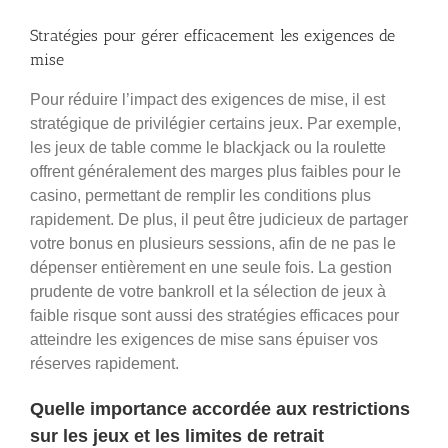
Stratégies pour gérer efficacement les exigences de
mise
Pour réduire l’impact des exigences de mise, il est
stratégique de privilégier certains jeux. Par exemple,
les jeux de table comme le blackjack ou la roulette
offrent généralement des marges plus faibles pour le
casino, permettant de remplir les conditions plus
rapidement. De plus, il peut être judicieux de partager
votre bonus en plusieurs sessions, afin de ne pas le
dépenser entièrement en une seule fois. La gestion
prudente de votre bankroll et la sélection de jeux à
faible risque sont aussi des stratégies efficaces pour
atteindre les exigences de mise sans épuiser vos
réserves rapidement.
Quelle importance accordée aux restrictions
sur les jeux et les limites de retrait