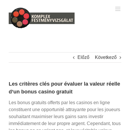
Kihagyás
tbet
jojobet
superbetin giriş
mersin escort
royalbet
Padişahbet
jojo
Előző
Következő
Les critères clés pour évaluer la valeur réelle
d’un bonus casino gratuit
Les bonus gratuits offerts par les casinos en ligne
constituent une opportunité attrayante pour les joueurs
souhaitant maximiser leurs gains sans investir
immédiatement de leur propre argent. Cependant, tous