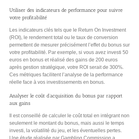
Utiliser des indicateurs de performance pour suivre
votre profitabilité
Les indicateurs clés tels que le Return On Investment
(ROI), le rendement total ou le taux de conversion
permettent de mesurer précisément l’effet du bonus sur
votre profitabilité. Par exemple, si vous avez investi 50
euros en bonus et réalisé des gains de 200 euros
après gestion stratégique, votre ROI serait de 300%.
Ces métriques facilitent l’analyse de la performance
réelle face à vos investissements en bonus.
Analyser le coût d’acquisition du bonus par rapport
aux gains
Il est conseillé de calculer le coût total en intégrant non
seulement le montant du bonus, mais aussi le temps
investi, la volatilité du jeu, et les éventuelles pertes.
Une étude réalisée par Gambling Commission a