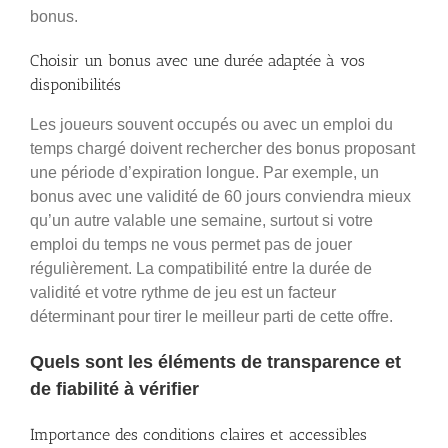
bonus.
Choisir un bonus avec une durée adaptée à vos
disponibilités
Les joueurs souvent occupés ou avec un emploi du
temps chargé doivent rechercher des bonus proposant
une période d’expiration longue. Par exemple, un
bonus avec une validité de 60 jours conviendra mieux
qu’un autre valable une semaine, surtout si votre
emploi du temps ne vous permet pas de jouer
régulièrement. La compatibilité entre la durée de
validité et votre rythme de jeu est un facteur
déterminant pour tirer le meilleur parti de cette offre.
Quels sont les éléments de transparence et
de fiabilité à vérifier
Importance des conditions claires et accessibles