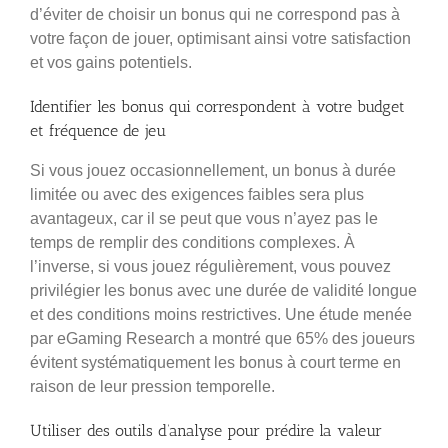
d’éviter de choisir un bonus qui ne correspond pas à
votre façon de jouer, optimisant ainsi votre satisfaction
et vos gains potentiels.
Identifier les bonus qui correspondent à votre budget
et fréquence de jeu
Si vous jouez occasionnellement, un bonus à durée
limitée ou avec des exigences faibles sera plus
avantageux, car il se peut que vous n’ayez pas le
temps de remplir des conditions complexes. À
l’inverse, si vous jouez régulièrement, vous pouvez
privilégier les bonus avec une durée de validité longue
et des conditions moins restrictives. Une étude menée
par eGaming Research a montré que 65% des joueurs
évitent systématiquement les bonus à court terme en
raison de leur pression temporelle.
Utiliser des outils d’analyse pour prédire la valeur