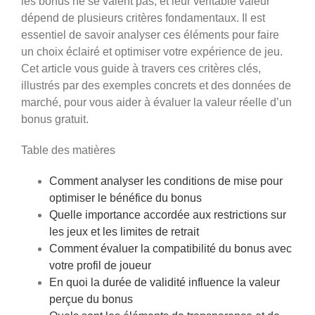
les bonus ne se valent pas, et leur véritable valeur
dépend de plusieurs critères fondamentaux. Il est
essentiel de savoir analyser ces éléments pour faire
un choix éclairé et optimiser votre expérience de jeu.
Cet article vous guide à travers ces critères clés,
illustrés par des exemples concrets et des données de
marché, pour vous aider à évaluer la valeur réelle d’un
bonus gratuit.
Table des matières
Comment analyser les conditions de mise pour
optimiser le bénéfice du bonus
Quelle importance accordée aux restrictions sur
les jeux et les limites de retrait
Comment évaluer la compatibilité du bonus avec
votre profil de joueur
En quoi la durée de validité influence la valeur
perçue du bonus