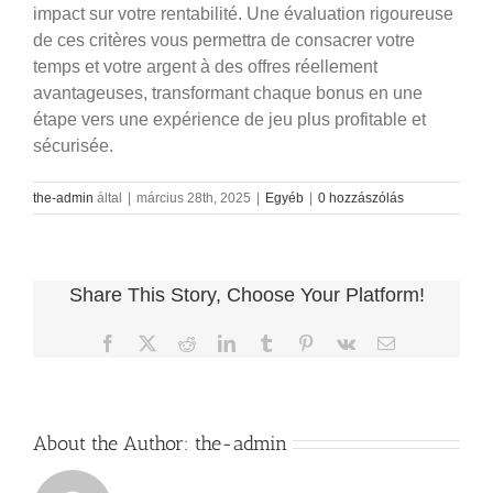
impact sur votre rentabilité. Une évaluation rigoureuse
de ces critères vous permettra de consacrer votre
temps et votre argent à des offres réellement
avantageuses, transformant chaque bonus en une
étape vers une expérience de jeu plus profitable et
sécurisée.
the-admin
által
|
március 28th, 2025
|
Egyéb
|
0 hozzászólás
Share This Story, Choose Your Platform!
Facebook
X
Reddit
LinkedIn
Tumblr
Pinterest
Vk
Email:
About the Author:
the-admin