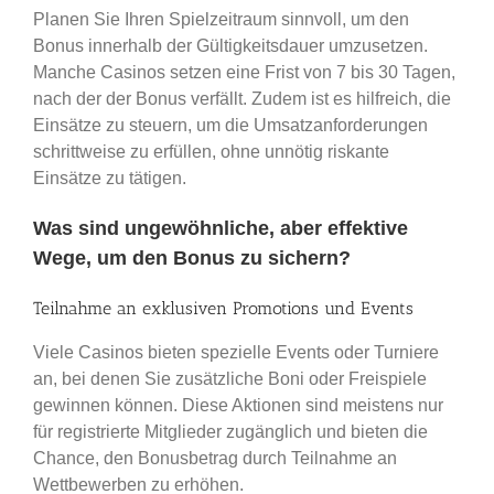
Planen Sie Ihren Spielzeitraum sinnvoll, um den
Bonus innerhalb der Gültigkeitsdauer umzusetzen.
Manche Casinos setzen eine Frist von 7 bis 30 Tagen,
nach der der Bonus verfällt. Zudem ist es hilfreich, die
Einsätze zu steuern, um die Umsatzanforderungen
schrittweise zu erfüllen, ohne unnötig riskante
Einsätze zu tätigen.
Was sind ungewöhnliche, aber effektive
Wege, um den Bonus zu sichern?
Teilnahme an exklusiven Promotions und Events
Viele Casinos bieten spezielle Events oder Turniere
an, bei denen Sie zusätzliche Boni oder Freispiele
gewinnen können. Diese Aktionen sind meistens nur
für registrierte Mitglieder zugänglich und bieten die
Chance, den Bonusbetrag durch Teilnahme an
Wettbewerben zu erhöhen.