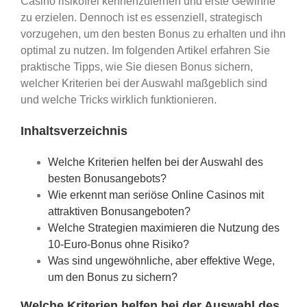
Casino risikofrei kennenzulernen und erste Gewinne
zu erzielen. Dennoch ist es essenziell, strategisch
vorzugehen, um den besten Bonus zu erhalten und ihn
optimal zu nutzen. Im folgenden Artikel erfahren Sie
praktische Tipps, wie Sie diesen Bonus sichern,
welcher Kriterien bei der Auswahl maßgeblich sind
und welche Tricks wirklich funktionieren.
Inhaltsverzeichnis
Welche Kriterien helfen bei der Auswahl des
besten Bonusangebots?
Wie erkennt man seriöse Online Casinos mit
attraktiven Bonusangeboten?
Welche Strategien maximieren die Nutzung des
10-Euro-Bonus ohne Risiko?
Was sind ungewöhnliche, aber effektive Wege,
um den Bonus zu sichern?
Welche Kriterien helfen bei der Auswahl des