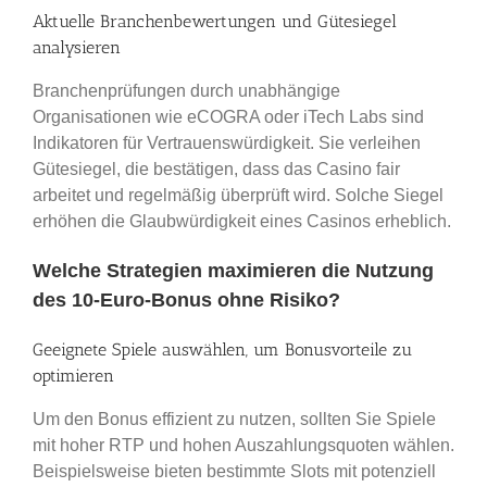
Aktuelle Branchenbewertungen und Gütesiegel
analysieren
Branchenprüfungen durch unabhängige
Organisationen wie eCOGRA oder iTech Labs sind
Indikatoren für Vertrauenswürdigkeit. Sie verleihen
Gütesiegel, die bestätigen, dass das Casino fair
arbeitet und regelmäßig überprüft wird. Solche Siegel
erhöhen die Glaubwürdigkeit eines Casinos erheblich.
Welche Strategien maximieren die Nutzung
des 10-Euro-Bonus ohne Risiko?
Geeignete Spiele auswählen, um Bonusvorteile zu
optimieren
Um den Bonus effizient zu nutzen, sollten Sie Spiele
mit hoher RTP und hohen Auszahlungsquoten wählen.
Beispielsweise bieten bestimmte Slots mit potenziell