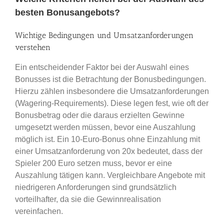
besten Bonusangebots?
Wichtige Bedingungen und Umsatzanforderungen
verstehen
Ein entscheidender Faktor bei der Auswahl eines
Bonusses ist die Betrachtung der Bonusbedingungen.
Hierzu zählen insbesondere die Umsatzanforderungen
(Wagering-Requirements). Diese legen fest, wie oft der
Bonusbetrag oder die daraus erzielten Gewinne
umgesetzt werden müssen, bevor eine Auszahlung
möglich ist. Ein 10-Euro-Bonus ohne Einzahlung mit
einer Umsatzanforderung von 20x bedeutet, dass der
Spieler 200 Euro setzen muss, bevor er eine
Auszahlung tätigen kann. Vergleichbare Angebote mit
niedrigeren Anforderungen sind grundsätzlich
vorteilhafter, da sie die Gewinnrealisation
vereinfachen.