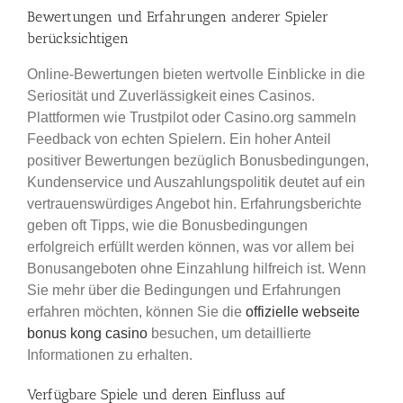
Bewertungen und Erfahrungen anderer Spieler
berücksichtigen
Online-Bewertungen bieten wertvolle Einblicke in die
Seriosität und Zuverlässigkeit eines Casinos.
Plattformen wie Trustpilot oder Casino.org sammeln
Feedback von echten Spielern. Ein hoher Anteil
positiver Bewertungen bezüglich Bonusbedingungen,
Kundenservice und Auszahlungspolitik deutet auf ein
vertrauenswürdiges Angebot hin. Erfahrungsberichte
geben oft Tipps, wie die Bonusbedingungen
erfolgreich erfüllt werden können, was vor allem bei
Bonusangeboten ohne Einzahlung hilfreich ist. Wenn
Sie mehr über die Bedingungen und Erfahrungen
erfahren möchten, können Sie die
offizielle webseite
bonus kong casino
besuchen, um detaillierte
Informationen zu erhalten.
Verfügbare Spiele und deren Einfluss auf