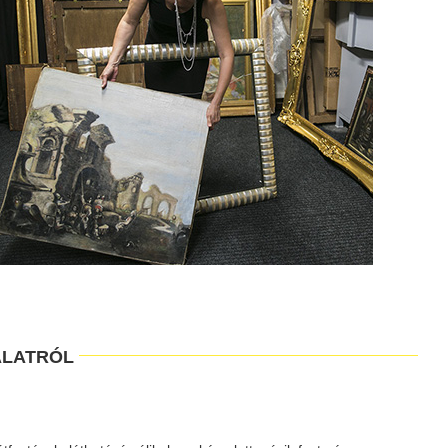
ÁLATRÓL