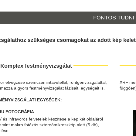
adişahbet
jojobet
jojobet
avvabet
galabet.gold
Galabet
Herabet
tar
FONTOS TUDNI
zsgálathoz szükséges csomagokat az adott kép kelet
Komplex festményvizsgálat
i sor elvégzése szemcsemintavétellel, röntgenvizsgálattal,
XRF méré
mazza a gyors festményvizsgálat fázisait, egységeit is.
függően)
MÉNYVIZSGÁLATI EGYSÉGEK:
MU FOTOGRÁFIA
 és infravörös felvételek készítése a kép két oldaláról
lamint makro fotózás sztereómikroszkóp alatt (5 db),
lése.