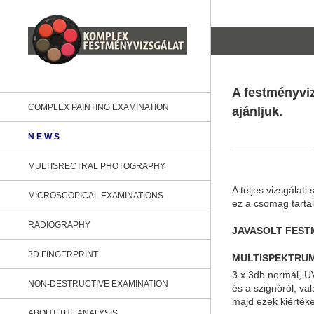
Skip
ulabet resmi
Hitbet
jojobet
superbetin giriş
mersin escort
royalbet
P
to
content
A festményvi
COMPLEX PAINTING EXAMINATION
ajánljuk.
N E W S
MULTISRECTRAL PHOTOGRAPHY
A teljes vizsgálat
MICROSCOPICAL EXAMINATIONS
ez a csomag tartal
RADIOGRAPHY
JAVASOLT FEST
3D FINGERPRINT
MULTISPEKTRU
3 x 3db normál, UV
NON-DESTRUCTIVE EXAMINATION
és a szignóról, va
majd ezek kiértéke
ABOUT THE ANALYSIS